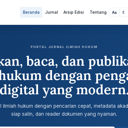
Beranda
Jurnal
Arsip Edisi
Tentang
Aa
☾
PORTAL JURNAL ILMIAH HUKUM
an, baca, dan publik
l hukum dengan peng
digital yang modern
nal ilmiah hukum dengan pencarian cepat, metadata akade
siap salin, dan reader dokumen yang nyaman.