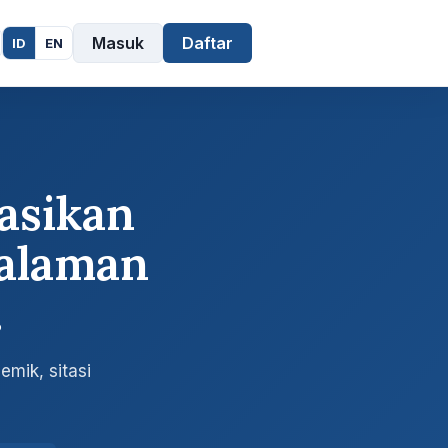
Masuk
Daftar
ID
EN
asikan
alaman
.
mik, sitasi