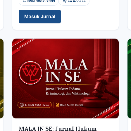
e-ISSN 3062-7303
Open Access
Masuk Jurnal
MALA IN SE: Jurnal Hukum