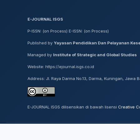
E-JOURNAL ISGS
P-ISSN: (on Process) E-ISSN: (on Process)
Published by
Yayasan Pendidikan Dan Pelayanan Kes
Managed by
Institute of Strategic and Global Studies
Website: https://ejournal.isgs.co.id
Address: Jl. Raya Darma No.13, Darma, Kuningan, Jawa Ba
E-JOURNAL ISGS dilisensikan di bawah lisensi
Creative C
© 2026 E-Journal ISGS. Seluruh hak cipta dilindungi.